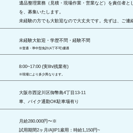
遺品整理業務（見積・現場作業・営業など）を責任者と
を、募集いたします。
未経験の方でも大歓迎なので大丈夫です。先ずは、ご連
未経験大歓迎・学歴不問・経験不間
※普通・準中型免許(A丅不可)優遇
8:00~17:00 (実8h/残業有)
※現場により多少異なります。
大阪市西淀川区御幣島4丁目13-11
車、バイク通勤OK駐車場有り
月給280.000円〜※
試用期間2ヶ月/A]IP1雇用：時給1,150円~