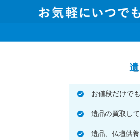
遺
お値段だけで
遺品の買取し
遺品、仏壇供