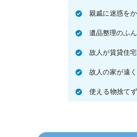
親戚に迷惑を
遺品整理のふ
故人が賃貸住
故人の家が遠
使える物捨て